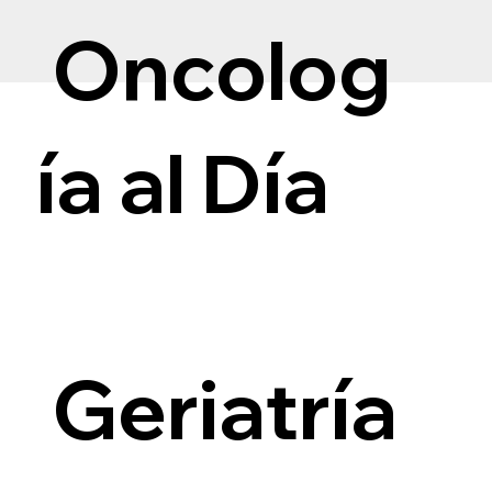
Oncolog
ía al Día
i
Geriatría