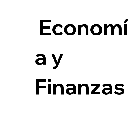
Economí
a y
Finanzas