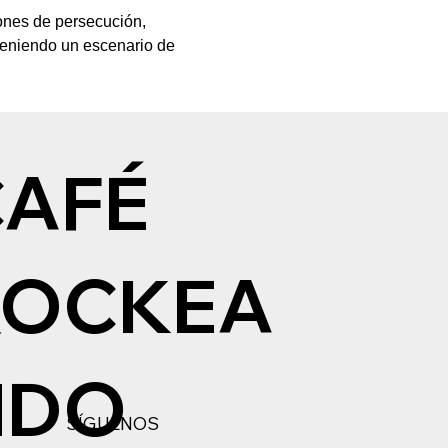
ones de persecución, 
nteniendo un escenario de 
CAFÉ
ROCKEA
NDO
SÍGUENOS