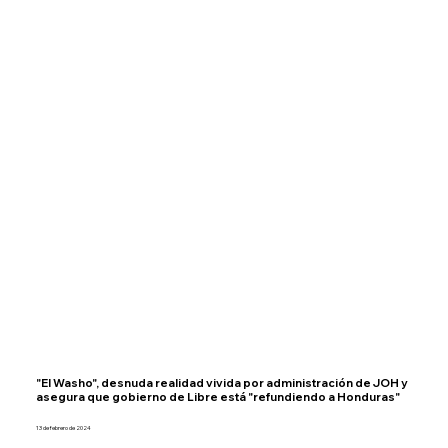
"El Washo", desnuda realidad vivida por administración de JOH y
asegura que gobierno de Libre está "refundiendo a Honduras"
13 de febrero de 2024