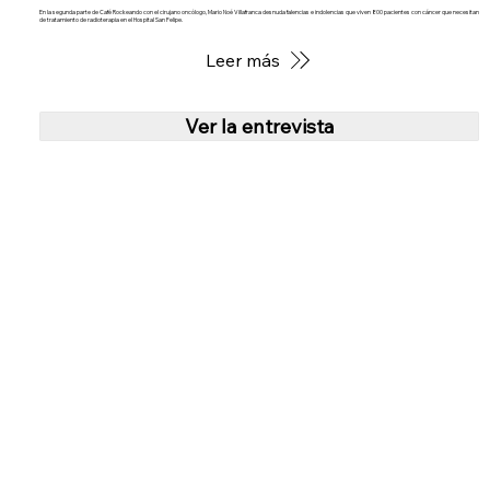
En la segunda parte de Café Rockeando con el cirujano oncólogo, Mario Noé Villafranca desnuda falencias e indolencias que viven 800 pacientes con cáncer que necesitan
de tratamiento de radioterapia en el Hospital San Felipe.
Leer más
Ver la entrevista