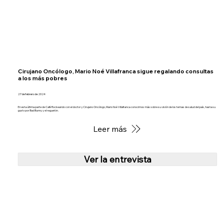
Cirujano Oncólogo, Mario Noé Villafranca sigue regalando consultas
a los más pobres
27 de febrero de 2024
En esta última parte de Café Rockeando con el doctor y Cirujano Oncólogo, Mario Noé Villafranca conocimos más sobre su visión de los temas de salud del país, hasta su
gusto por Bad Bunny y el reguetón.
Leer más
Ver la entrevista