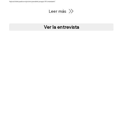
Papi a la Orden puede ser el próximo presidente, asegura "El Comandante".
Leer más
Ver la entrevista