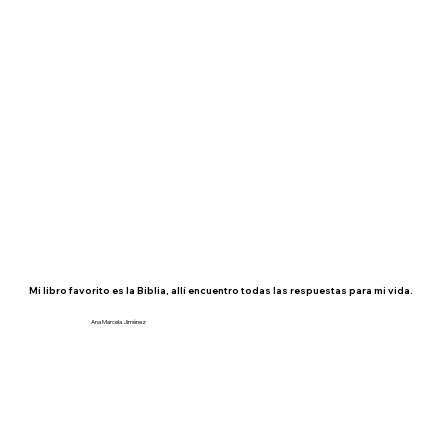
Mi libro favorito es la Biblia, allí encuentro todas las respuestas para mi vida.
Ana Marcela Jiménez