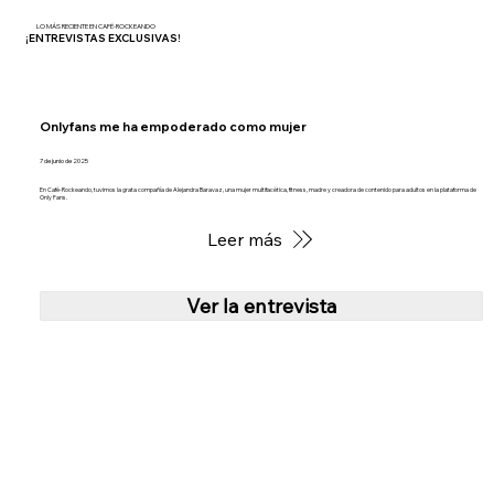
LO MÁS RECIENTE EN CAFÉ-ROCKEANDO
¡ENTREVISTAS EXCLUSIVAS!
Onlyfans me ha empoderado como mujer
7 de junio de 2025
En Café-Rockeando, tuvimos la grata compañía de Alejandra Baravaz, una mujer multifacética, fitness, madre y creadora de contenido para adultos en la plataforma de
Only Fans.
Leer más
Ver la entrevista