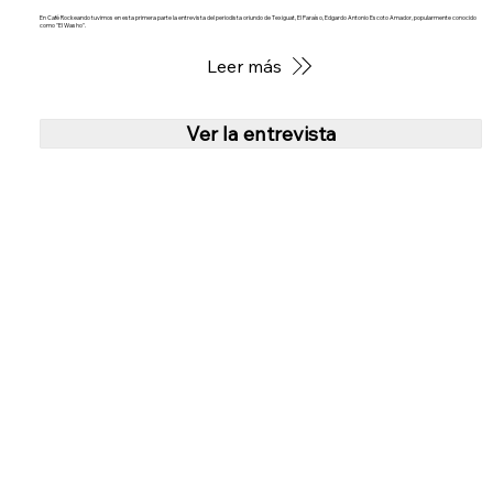
En Café Rockeando tuvimos en esta primera parte la entrevista del periodista oriundo de Texiguat, El Paraíso, Edgardo Antonio Escoto Amador, popularmente conocido
como "El Washo".
Leer más
Ver la entrevista