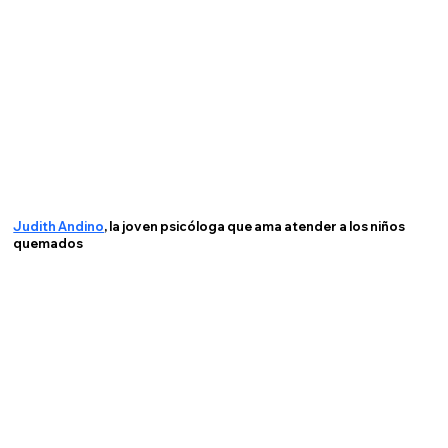
Judith Andino
, la joven psicóloga que ama atender a los niños
quemados