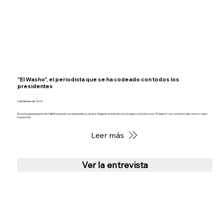
"El Washo", el periodista que se ha codeado con todos los
presidentes
6 de febrero de 2024
En esta segunda parte de Café Rockeando con el periodista y asesor, Edgardo Antonio Escoto Amador, conocido como "El Washo", nos comentó más sobre su vida y
trayectoria.
Leer más
Ver la entrevista