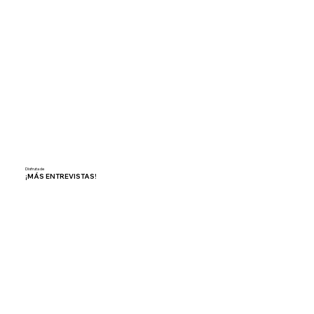
Disfruta de
¡MÁS ENTREVISTAS!
Add to Cart