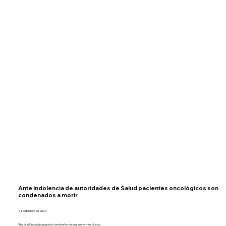
Ante indolencia de autoridades de Salud pacientes oncológicos son
condenados a morir
24 de febrero de 2024
*Hospital Oncológico para los hondureños sería una enorme solución.