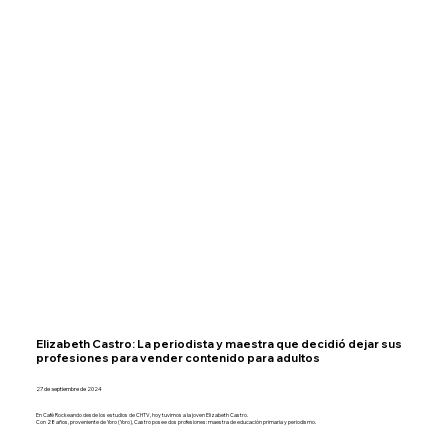
Elizabeth Castro: La periodista y maestra que decidió dejar sus
profesiones para vender contenido para adultos
27 de septiembre de 2024
En Café Rockeando desde los estudios de CHTV, hoy tuvimos a la joven Elizabeth Castro.
Con 28 años, proveniente de Yoro (Yoro), Castro posee dos profesiones: maestra de educación primaria y periodismo.