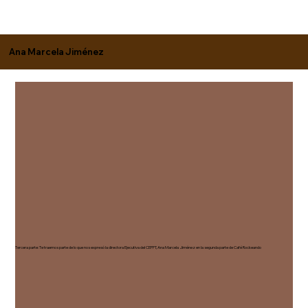
Ana Marcela Jiménez
Tercera parte: Te traemos parte de lo que nos expresó la directora Ejecutiva del CEPPT, Ana Marcela Jiménez en la segunda parte de Café Rockeando