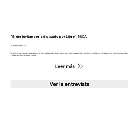
"Si me invitan sería diputado por Libre”: MICA
19 de marzo de 2024
En la última parte de la entrevista en exclusiva con el Rey de Farándula Hondureña, Miguel Caballero Leiva (MICA), nos habló sobre sus aspiraciones políticas, sus amores
y hasta de la periodista Saraí Espinal.
Leer más
Ver la entrevista