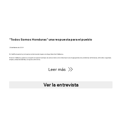
"Todos Somos Honduras" una respuesta para el pueblo
20 de febrero de 2024
En Café Rockeando hoy te traemos la historia del cirujano oncólogo, Mario Noé Villafranca.
El doctor Villafranca, quien es un experto en operar todo tipos de cáncer, tiene como meta hacer una cirugía grande a los problemas de Honduras, entre ellos: seguridad,
empleo, unidad de la familia, corrupción, entre otros.
Leer más
Ver la entrevista