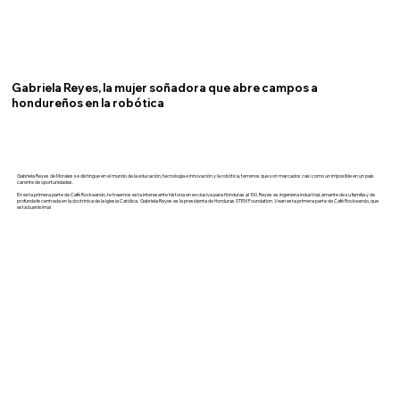
Gabriela Reyes, la mujer soñadora que abre campos a
hondureños en la robótica
Gabriela Reyes de Morales se distingue en el mundo de la educación, tecnología e innovación y la robótica, terrenos que son marcados casi como un imposible en un país
carente de oportunidades.
En esta primera parte de Café Rockeando, te traemos esta interesante historia en exclusiva para Honduras al 100. Reyes es ingeniera industrial, amante de su familia y de
profunda fe centrada en la doctrinica de la iglesia Católica. Gabriela Reyes es la presidenta de Honduras STEM Foundation. Vean esta primera parte de Café Rockeando, que
está buenísima!