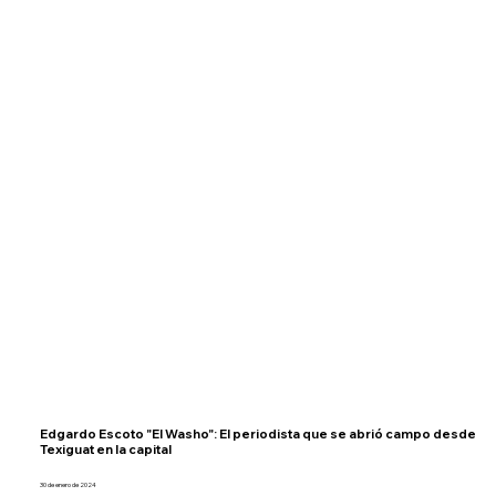
Edgardo Escoto "El Washo": El periodista que se abrió campo desde
Texiguat en la capital
30 de enero de 2024