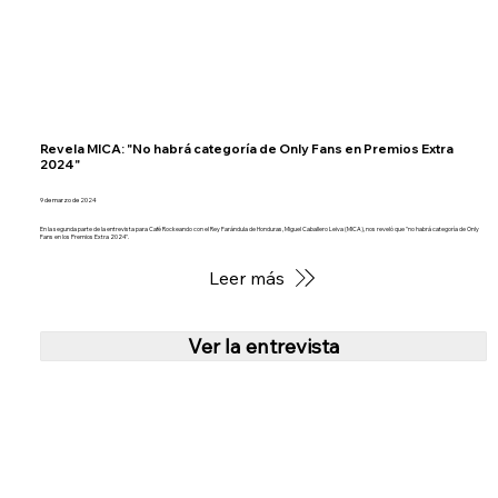
Revela MICA: "No habrá categoría de Only Fans en Premios Extra
2024"
9 de marzo de 2024
En la segunda parte de la entrevista para Café Rockeando con el Rey Farándula de Honduras, Miguel Caballero Leiva (MICA), nos reveló que "no habrá categoría de Only
Fans en los Premios Extra 2024".
Leer más
Ver la entrevista