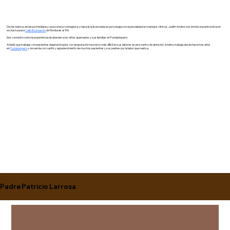
De tes blanca, estatura mediana y una sonrisa contagiosa y natural, la licenciada en psicología con especialidad en manejos clínicos, Judith Andino nos brindó una entrevista en
exclusiva para
Café-Rockeando
de Honduras al 100.
Nos comentó sobre la experiencia de atender a los niños quemados y sus familias en Fundaniquem.
Añadió que trabajar con pacientes diagnosticados con amputación ha sido lo más difícil en sus labores en ese centro de atención. Andino, trabaja desde hace tres años
en
Fundaniquem
y recuerda con cariño y agradecimiento de muchos pacientes y sus padres por la labor que realiza.
Padre Patricio Larrosa