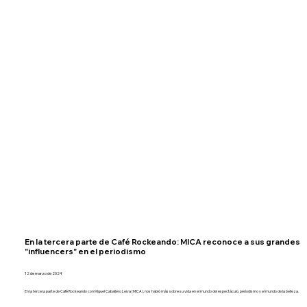
En la tercera parte de Café Rockeando: MICA reconoce a sus grandes
"influencers" en el periodismo
12 de marzo de 2024
En la tercera parte de Café Rockeando con Miguel Caballero Leiva (MICA), nos habló más sobre su vida en el mundo del espectáculo, periodismo y el mundo de la belleza.