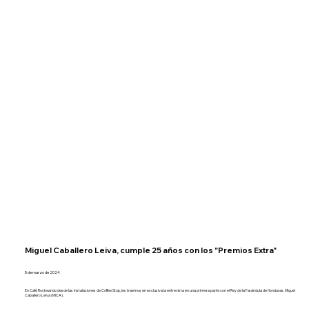
Miguel Caballero Leiva, cumple 25 años con los "Premios Extra"
5 de marzo de 2024
En Café Rockeando desde las instalaciones de Coffee Stop, les traemos en exclusiva la entrevista en una primera parte con el Rey de la Farándula de Honduras, Miguel
Caballero Leiva (MICA).