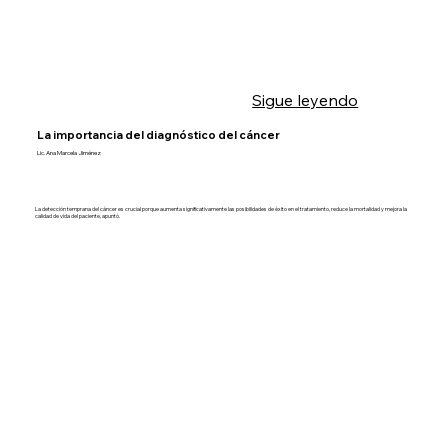
Sigue leyendo
La importancia del diagnóstico del cáncer
Lic. Ana Marcela Jiménez
La detección temprana del cáncer es crucial porque aumenta significativamente las posibilidades de éxito en el tratamiento, reduce la mortalidad y mejora la
calidad de vida del paciente, apuntó.