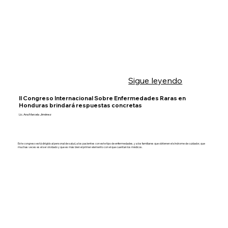
Sigue leyendo
II Congreso Internacional Sobre Enfermedades Raras en
Honduras brindará respuestas concretas
Lic. Ana Marcela Jiménez
Este congreso está dirigido al personal de salud, a los pacientes con este tipo de enfermedades, y a los familiares que obtienen el síndrome de cuidador, que
muchas veces es el ser olvidado y que es más bien el primer elemento con el que cuentan los médicos.