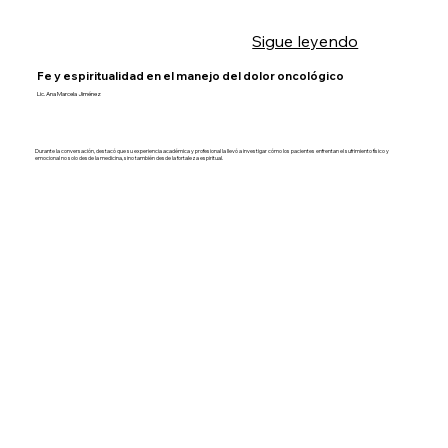
Sigue leyendo
Fe y espiritualidad en el manejo del dolor oncológico
Lic. Ana Marcela Jiménez
Durante la conversación, destacó que su experiencia académica y profesional la llevó a investigar cómo los pacientes enfrentan el sufrimiento físico y
emocional no solo desde la medicina, sino también desde la fortaleza espiritual.