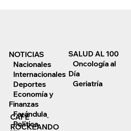
SALUD AL 100
NOTICIAS
Oncología al
Nacionales
Día
Internacionales
Geriatría
Deportes
Economía y
Finanzas
Farándula
CAFÉ
Política
ROCKEANDO