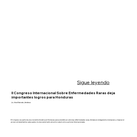
Sigue leyendo
II Congreso Internacional Sobre Enfermedades Raras deja
importantes logros para Honduras
Lic. Ana Marcela Jiménez
El Congreso es parte de una creciente iniciativa en Honduras para sensibilizar sobre las enfermedades raras, fortalecer el diagnóstico temprano y mejorar el
acceso a tratamientos adecuados, involucrando tanto al sector salud como a actores internacionales.