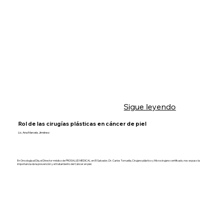
Sigue leyendo
Rol de las cirugías plásticas en cáncer de piel
Lic. Ana Marcela Jiménez
En Oncología al Día, el Director médico de PROSALUD MEDICAL en El Salvador, Dr. Carlos Torruella, Cirujano plástico y Microcirujano certificado, nos expuso la
importancia de la prevención y el tratamiento del Cáncer en piel.