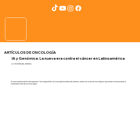
ARTÍCULOS DE ONCOLOGÍA
IA y Genómica: La nueva era contra el cáncer en Latinoamérica
Lic. Ana Marcela Jiménez
En una reciente edición del segmento "Oncología al Día", la Licenciada Ana Marcela Jiménez analizó los avances tecnológicos que están revolucionando el
tratamiento del cáncer en la región.