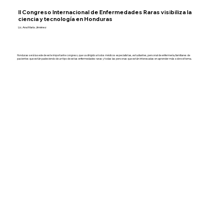
II Congreso Internacional de Enfermedades Raras visibiliza la
ciencia y tecnología en Honduras
Lic. Ana María Jiménez
Honduras será la sede de este importante congreso, que va dirigido a todos médicos especialistas, estudiantes, personal de enfermería, familiares de
pacientes que están padeciendo de un tipo de estas enfermedades raras y todas las personas que están interesadas en aprender más sobre el tema.