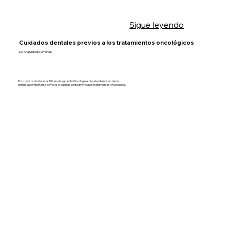
Sigue leyendo
Cuidados dentales previos a los tratamientos oncológicos
Lic. Ana Marcela Jiménez
En tu revista Honduras al 100, en el segmento Oncología al día, abordamos un tema
demasiado importante como es el cuidado dental previo a los tratamientos oncológicos.