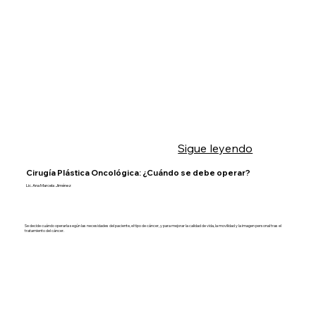
Sigue leyendo
Cirugía Plástica Oncológica: ¿Cuándo se debe operar?
Lic. Ana Marcela Jiménez
Se decide cuándo operarla según las necesidades del paciente, el tipo de cáncer, y para mejorar la calidad de vida, la movilidad y la imagen personal tras el
tratamiento del cáncer.