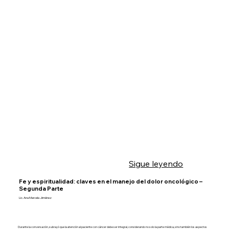
Sigue leyendo
Fe y espiritualidad: claves en el manejo del dolor oncológico –
Segunda Parte
Lic. Ana Marcela Jiménez
Durante la conversación, subrayó que la atención al paciente con cáncer debe ser integral, considerando no solo la parte médica, sino también los aspectos