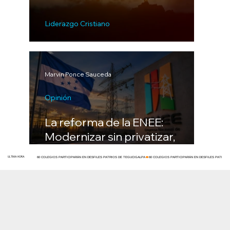
Liderazgo Cristiano
Lo que nadie ve
Marvin Ponce Sauceda
Opinión
La reforma de la ENEE:
Modernizar sin privatizar,
rescatar sin engañar al pueblo
ULTIMA HORA
60 COLEGIOS PARTICIPARÁN EN DESFILES PATRIOS DE TEGUCIGALPA