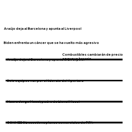
Araújo deja al Barcelona y apunta al Liverpool
Biden enfrenta un cáncer que se ha vuelto más agresivo
Combustibles cambiarán de precio
en nuevo horario
Araújo deja al Barcelona y apunta al Liverpool
Seis equipos van por el liderato del Apertura
Muere Jorge Messi, padre de Lionel Messi
CONMEBOL cuestiona planes comerciales de FIFA