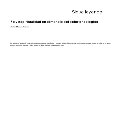
Sigue leyendo
Fe y espiritualidad en el manejo del dolor oncológico
Lic. Ana Marcela Jiménez
Durante la conversación, destacó que su experiencia académica y profesional la llevó a investigar cómo los pacientes enfrentan el sufrimiento físico y
emocional no solo desde la medicina, sino también desde la fortaleza espiritual.