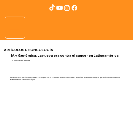
ARTÍCULOS DE ONCOLOGÍA
IA y Genómica: La nueva era contra el cáncer en Latinoamérica
Lic. Ana Marcela Jiménez
En una reciente edición del segmento "Oncología al Día", la Licenciada Ana Marcela Jiménez analizó los avances tecnológicos que están revolucionando el
tratamiento del cáncer en la región.