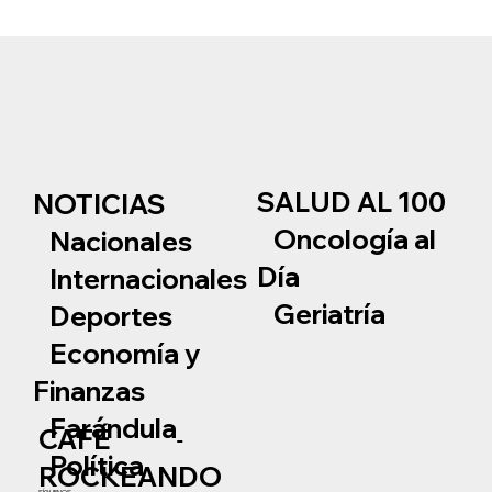
SALUD AL 100
NOTICIAS
Oncología al
Nacionales
Día
Internacionales
Geriatría
Deportes
Economía y
Finanzas
Farándula
CAFÉ
Política
ROCKEANDO