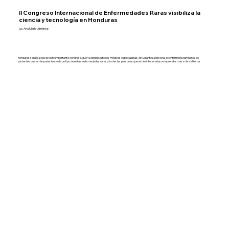
II Congreso Internacional de Enfermedades Raras visibiliza la
ciencia y tecnología en Honduras
Lic. Ana María Jiménez
Honduras será la sede de este importante congreso, que va dirigido a todos médicos especialistas, estudiantes, personal de enfermería, familiares de
pacientes que están padeciendo de un tipo de estas enfermedades raras y todas las personas que están interesadas en aprender más sobre el tema.