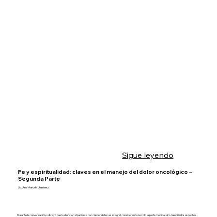
Sigue leyendo
Fe y espiritualidad: claves en el manejo del dolor oncológico –
Segunda Parte
Lic. Ana Marcela Jiménez
Durante la conversación, subrayó que la atención al paciente con cáncer debe ser integral, considerando no solo la parte médica, sino también los aspectos