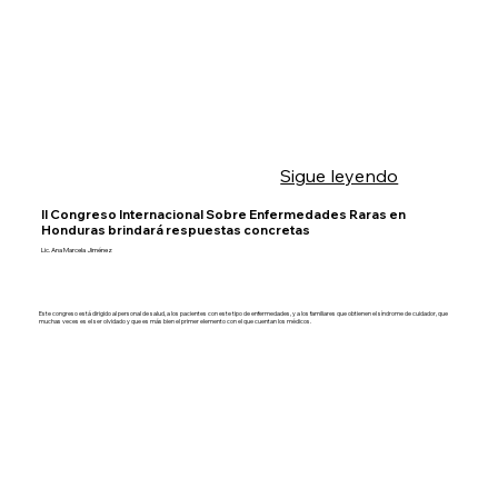
Sigue leyendo
II Congreso Internacional Sobre Enfermedades Raras en
Honduras brindará respuestas concretas
Lic. Ana Marcela Jiménez
Este congreso está dirigido al personal de salud, a los pacientes con este tipo de enfermedades, y a los familiares que obtienen el síndrome de cuidador, que
muchas veces es el ser olvidado y que es más bien el primer elemento con el que cuentan los médicos.