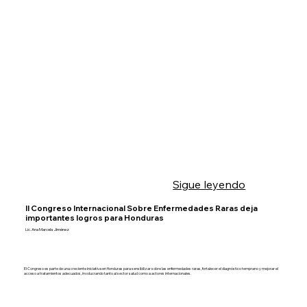
Sigue leyendo
II Congreso Internacional Sobre Enfermedades Raras deja
importantes logros para Honduras
Lic. Ana Marcela Jiménez
El Congreso es parte de una creciente iniciativa en Honduras para sensibilizar sobre las enfermedades raras, fortalecer el diagnóstico temprano y mejorar el
acceso a tratamientos adecuados, involucrando tanto al sector salud como a actores internacionales.