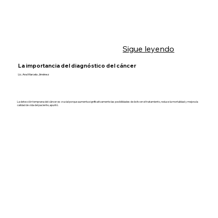
Sigue leyendo
La importancia del diagnóstico del cáncer
Lic. Ana Marcela Jiménez
La detección temprana del cáncer es crucial porque aumenta significativamente las posibilidades de éxito en el tratamiento, reduce la mortalidad y mejora la
calidad de vida del paciente, apuntó.