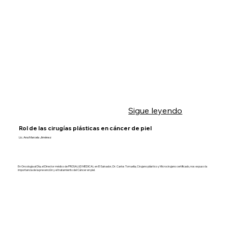
Sigue leyendo
Rol de las cirugías plásticas en cáncer de piel
Lic. Ana Marcela Jiménez
En Oncología al Día, el Director médico de PROSALUD MEDICAL en El Salvador, Dr. Carlos Torruella, Cirujano plástico y Microcirujano certificado, nos expuso la
importancia de la prevención y el tratamiento del Cáncer en piel.