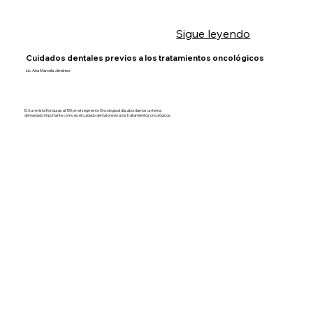
Sigue leyendo
Cuidados dentales previos a los tratamientos oncológicos
Lic. Ana Marcela Jiménez
En tu revista Honduras al 100, en el segmento Oncología al día, abordamos un tema
demasiado importante como es el cuidado dental previo a los tratamientos oncológicos.