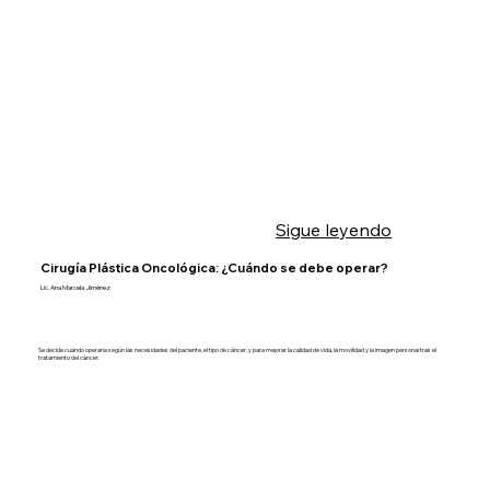
Sigue leyendo
Cirugía Plástica Oncológica: ¿Cuándo se debe operar?
Lic. Ana Marcela Jiménez
Se decide cuándo operarla según las necesidades del paciente, el tipo de cáncer, y para mejorar la calidad de vida, la movilidad y la imagen personal tras el
tratamiento del cáncer.