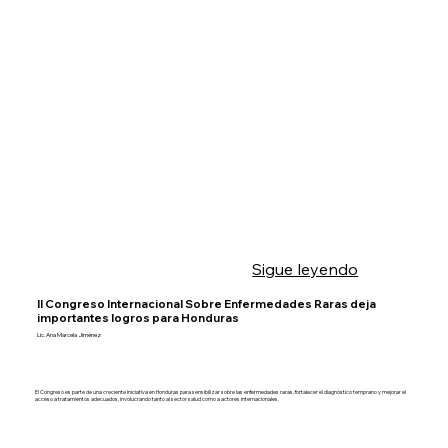
Sigue leyendo
II Congreso Internacional Sobre Enfermedades Raras deja
importantes logros para Honduras
Lic. Ana Marcela Jiménez
El Congreso es parte de una creciente iniciativa en Honduras para sensibilizar sobre las enfermedades raras, fortalecer el diagnóstico temprano y mejorar el
acceso a tratamientos adecuados, involucrando tanto al sector salud como a actores internacionales.