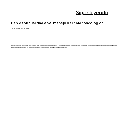
Sigue leyendo
Fe y espiritualidad en el manejo del dolor oncológico
Lic. Ana Marcela Jiménez
Durante la conversación, destacó que su experiencia académica y profesional la llevó a investigar cómo los pacientes enfrentan el sufrimiento físico y
emocional no solo desde la medicina, sino también desde la fortaleza espiritual.