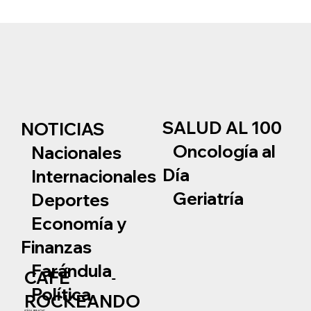
SALUD AL 100
NOTICIAS
Oncología al
Nacionales
Día
Internacionales
Geriatría
Deportes
Economía y
Finanzas
Farándula
CAFÉ
Política
ROCKEANDO