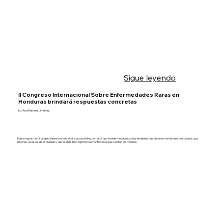
Sigue leyendo
II Congreso Internacional Sobre Enfermedades Raras en
Honduras brindará respuestas concretas
Lic. Ana Marcela Jiménez
Este congreso está dirigido al personal de salud, a los pacientes con este tipo de enfermedades, y a los familiares que obtienen el síndrome de cuidador, que
muchas veces es el ser olvidado y que es más bien el primer elemento con el que cuentan los médicos.