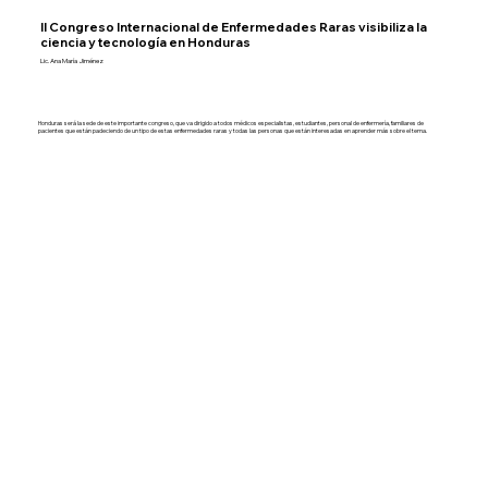
II Congreso Internacional de Enfermedades Raras visibiliza la
ciencia y tecnología en Honduras
Lic. Ana María Jiménez
Honduras será la sede de este importante congreso, que va dirigido a todos médicos especialistas, estudiantes, personal de enfermería, familiares de
pacientes que están padeciendo de un tipo de estas enfermedades raras y todas las personas que están interesadas en aprender más sobre el tema.