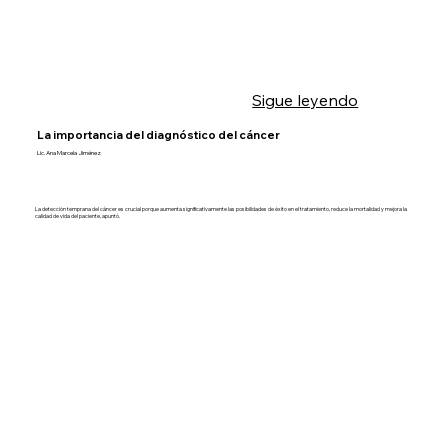
Sigue leyendo
La importancia del diagnóstico del cáncer
Lic. Ana Marcela Jiménez
La detección temprana del cáncer es crucial porque aumenta significativamente las posibilidades de éxito en el tratamiento, reduce la mortalidad y mejora la
calidad de vida del paciente, apuntó.