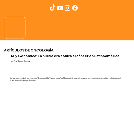
ARTÍCULOS DE ONCOLOGÍA
IA y Genómica: La nueva era contra el cáncer en Latinoamérica
Lic. Ana Marcela Jiménez
En una reciente edición del segmento "Oncología al Día", la Licenciada Ana Marcela Jiménez analizó los avances tecnológicos que están revolucionando el
tratamiento del cáncer en la región.