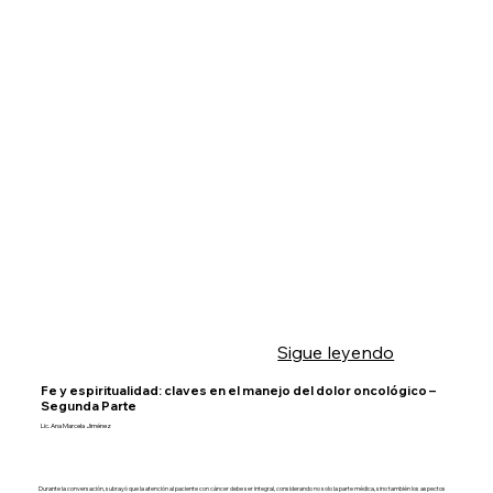
Sigue leyendo
Fe y espiritualidad: claves en el manejo del dolor oncológico –
Segunda Parte
Lic. Ana Marcela Jiménez
Durante la conversación, subrayó que la atención al paciente con cáncer debe ser integral, considerando no solo la parte médica, sino también los aspectos