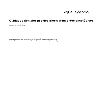
Sigue leyendo
Cuidados dentales previos a los tratamientos oncológicos
Lic. Ana Marcela Jiménez
En tu revista Honduras al 100, en el segmento Oncología al día, abordamos un tema
demasiado importante como es el cuidado dental previo a los tratamientos oncológicos.