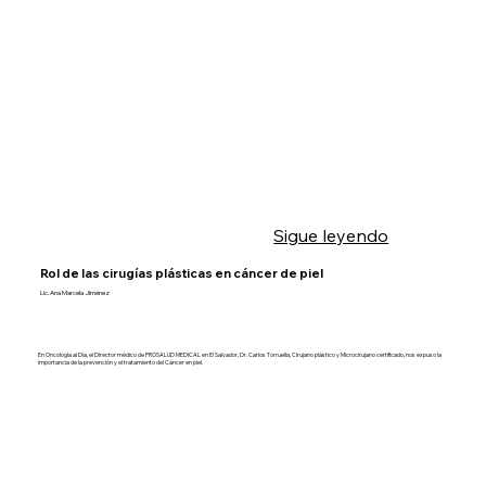
Sigue leyendo
Rol de las cirugías plásticas en cáncer de piel
Lic. Ana Marcela Jiménez
En Oncología al Día, el Director médico de PROSALUD MEDICAL en El Salvador, Dr. Carlos Torruella, Cirujano plástico y Microcirujano certificado, nos expuso la
importancia de la prevención y el tratamiento del Cáncer en piel.