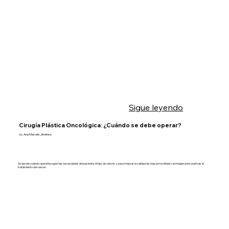
Sigue leyendo
Cirugía Plástica Oncológica: ¿Cuándo se debe operar?
Lic. Ana Marcela Jiménez
Se decide cuándo operarla según las necesidades del paciente, el tipo de cáncer, y para mejorar la calidad de vida, la movilidad y la imagen personal tras el
tratamiento del cáncer.