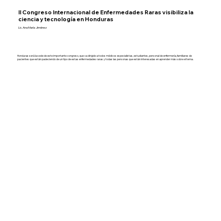
II Congreso Internacional de Enfermedades Raras visibiliza la
ciencia y tecnología en Honduras
Lic. Ana María Jiménez
Honduras será la sede de este importante congreso, que va dirigido a todos médicos especialistas, estudiantes, personal de enfermería, familiares de
pacientes que están padeciendo de un tipo de estas enfermedades raras y todas las personas que están interesadas en aprender más sobre el tema.