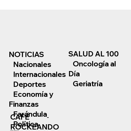
SALUD AL 100
NOTICIAS
Oncología al
Nacionales
Día
Internacionales
Geriatría
Deportes
Economía y
Finanzas
Farándula
CAFÉ
Política
ROCKEANDO