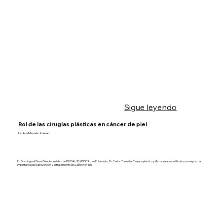
Sigue leyendo
Rol de las cirugías plásticas en cáncer de piel
Lic. Ana Marcela Jiménez
En Oncología al Día, el Director médico de PROSALUD MEDICAL en El Salvador, Dr. Carlos Torruella, Cirujano plástico y Microcirujano certificado, nos expuso la
importancia de la prevención y el tratamiento del Cáncer en piel.