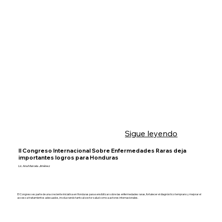
Sigue leyendo
II Congreso Internacional Sobre Enfermedades Raras deja
importantes logros para Honduras
Lic. Ana Marcela Jiménez
El Congreso es parte de una creciente iniciativa en Honduras para sensibilizar sobre las enfermedades raras, fortalecer el diagnóstico temprano y mejorar el
acceso a tratamientos adecuados, involucrando tanto al sector salud como a actores internacionales.