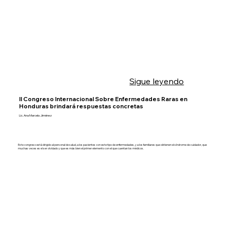
Sigue leyendo
II Congreso Internacional Sobre Enfermedades Raras en
Honduras brindará respuestas concretas
Lic. Ana Marcela Jiménez
Este congreso está dirigido al personal de salud, a los pacientes con este tipo de enfermedades, y a los familiares que obtienen el síndrome de cuidador, que
muchas veces es el ser olvidado y que es más bien el primer elemento con el que cuentan los médicos.