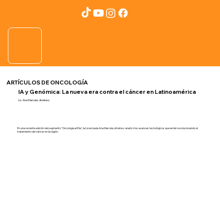
ARTÍCULOS DE ONCOLOGÍA
IA y Genómica: La nueva era contra el cáncer en Latinoamérica
Lic. Ana Marcela Jiménez
En una reciente edición del segmento "Oncología al Día", la Licenciada Ana Marcela Jiménez analizó los avances tecnológicos que están revolucionando el
tratamiento del cáncer en la región.