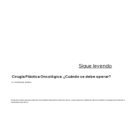
Sigue leyendo
Cirugía Plástica Oncológica: ¿Cuándo se debe operar?
Lic. Ana Marcela Jiménez
Se decide cuándo operarla según las necesidades del paciente, el tipo de cáncer, y para mejorar la calidad de vida, la movilidad y la imagen personal tras el
tratamiento del cáncer.