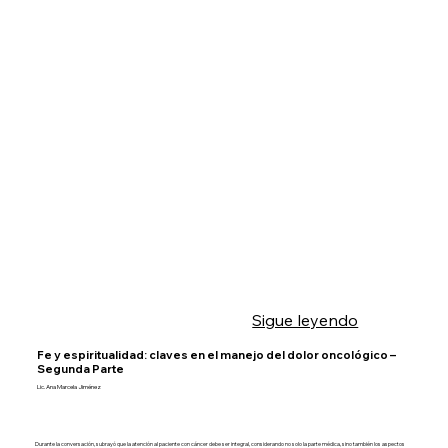
Sigue leyendo
Fe y espiritualidad: claves en el manejo del dolor oncológico –
Segunda Parte
Lic. Ana Marcela Jiménez
Durante la conversación, subrayó que la atención al paciente con cáncer debe ser integral, considerando no solo la parte médica, sino también los aspectos