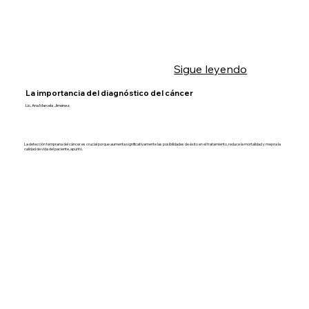
Sigue leyendo
La importancia del diagnóstico del cáncer
Lic. Ana Marcela Jiménez
La detección temprana del cáncer es crucial porque aumenta significativamente las posibilidades de éxito en el tratamiento, reduce la mortalidad y mejora la
calidad de vida del paciente, apuntó.