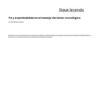
Sigue leyendo
Fe y espiritualidad en el manejo del dolor oncológico
Lic. Ana Marcela Jiménez
Durante la conversación, destacó que su experiencia académica y profesional la llevó a investigar cómo los pacientes enfrentan el sufrimiento físico y
emocional no solo desde la medicina, sino también desde la fortaleza espiritual.