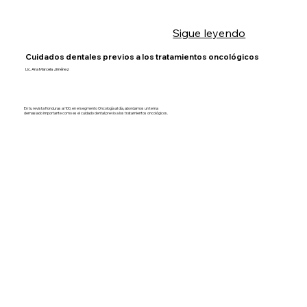
Sigue leyendo
Cuidados dentales previos a los tratamientos oncológicos
Lic. Ana Marcela Jiménez
En tu revista Honduras al 100, en el segmento Oncología al día, abordamos un tema
demasiado importante como es el cuidado dental previo a los tratamientos oncológicos.