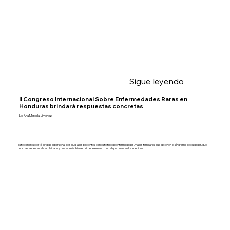
Sigue leyendo
II Congreso Internacional Sobre Enfermedades Raras en
Honduras brindará respuestas concretas
Lic. Ana Marcela Jiménez
Este congreso está dirigido al personal de salud, a los pacientes con este tipo de enfermedades, y a los familiares que obtienen el síndrome de cuidador, que
muchas veces es el ser olvidado y que es más bien el primer elemento con el que cuentan los médicos.