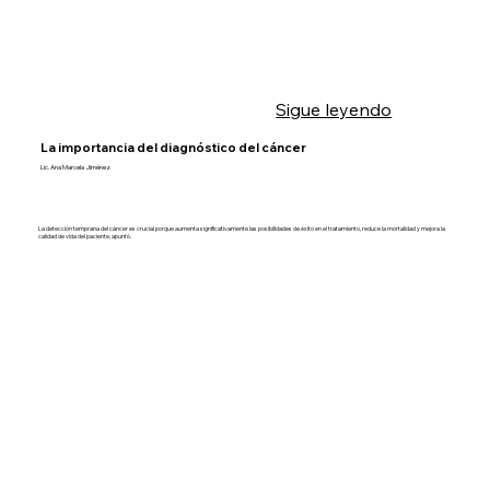
Sigue leyendo
La importancia del diagnóstico del cáncer
Lic. Ana Marcela Jiménez
La detección temprana del cáncer es crucial porque aumenta significativamente las posibilidades de éxito en el tratamiento, reduce la mortalidad y mejora la
calidad de vida del paciente, apuntó.