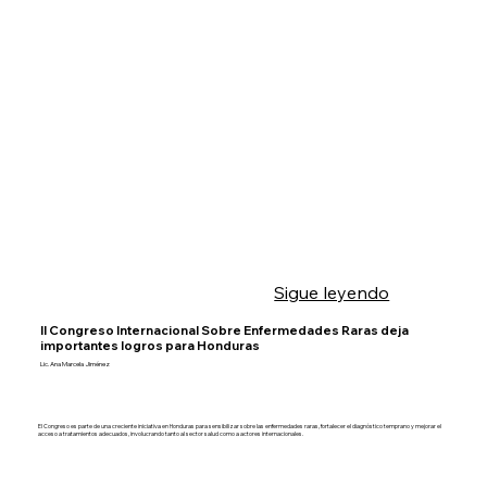
Sigue leyendo
II Congreso Internacional Sobre Enfermedades Raras deja
importantes logros para Honduras
Lic. Ana Marcela Jiménez
El Congreso es parte de una creciente iniciativa en Honduras para sensibilizar sobre las enfermedades raras, fortalecer el diagnóstico temprano y mejorar el
acceso a tratamientos adecuados, involucrando tanto al sector salud como a actores internacionales.