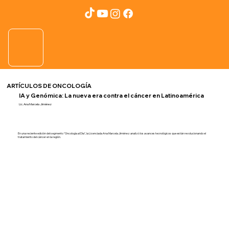
ARTÍCULOS DE ONCOLOGÍA
IA y Genómica: La nueva era contra el cáncer en Latinoamérica
Lic. Ana Marcela Jiménez
En una reciente edición del segmento "Oncología al Día", la Licenciada Ana Marcela Jiménez analizó los avances tecnológicos que están revolucionando el
tratamiento del cáncer en la región.