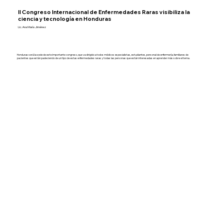
II Congreso Internacional de Enfermedades Raras visibiliza la
ciencia y tecnología en Honduras
Lic. Ana María Jiménez
Honduras será la sede de este importante congreso, que va dirigido a todos médicos especialistas, estudiantes, personal de enfermería, familiares de
pacientes que están padeciendo de un tipo de estas enfermedades raras y todas las personas que están interesadas en aprender más sobre el tema.