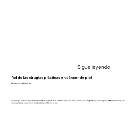
Sigue leyendo
Rol de las cirugías plásticas en cáncer de piel
Lic. Ana Marcela Jiménez
En Oncología al Día, el Director médico de PROSALUD MEDICAL en El Salvador, Dr. Carlos Torruella, Cirujano plástico y Microcirujano certificado, nos expuso la
importancia de la prevención y el tratamiento del Cáncer en piel.