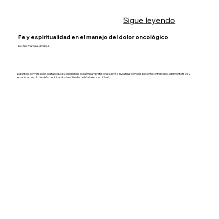
Sigue leyendo
Fe y espiritualidad en el manejo del dolor oncológico
Lic. Ana Marcela Jiménez
Durante la conversación, destacó que su experiencia académica y profesional la llevó a investigar cómo los pacientes enfrentan el sufrimiento físico y
emocional no solo desde la medicina, sino también desde la fortaleza espiritual.