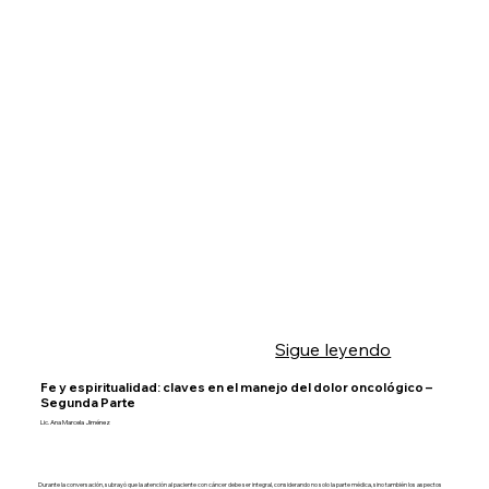
Sigue leyendo
Fe y espiritualidad: claves en el manejo del dolor oncológico –
Segunda Parte
Lic. Ana Marcela Jiménez
Durante la conversación, subrayó que la atención al paciente con cáncer debe ser integral, considerando no solo la parte médica, sino también los aspectos