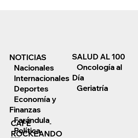
SALUD AL 100
NOTICIAS
Oncología al
Nacionales
Día
Internacionales
Geriatría
Deportes
Economía y
Finanzas
Farándula
CAFÉ
Política
ROCKEANDO