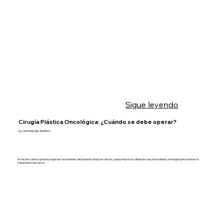
Sigue leyendo
Cirugía Plástica Oncológica: ¿Cuándo se debe operar?
Lic. Ana Marcela Jiménez
Se decide cuándo operarla según las necesidades del paciente, el tipo de cáncer, y para mejorar la calidad de vida, la movilidad y la imagen personal tras el
tratamiento del cáncer.