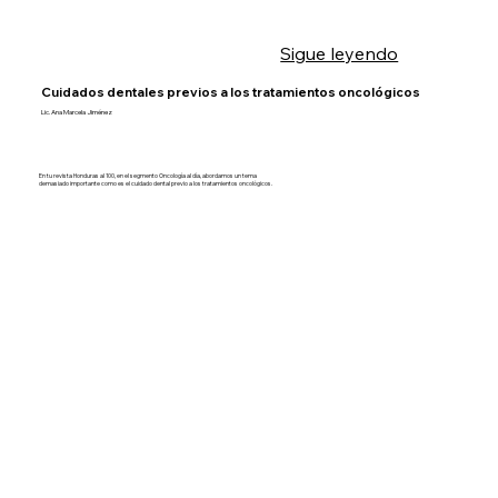
Sigue leyendo
Cuidados dentales previos a los tratamientos oncológicos
Lic. Ana Marcela Jiménez
En tu revista Honduras al 100, en el segmento Oncología al día, abordamos un tema
demasiado importante como es el cuidado dental previo a los tratamientos oncológicos.