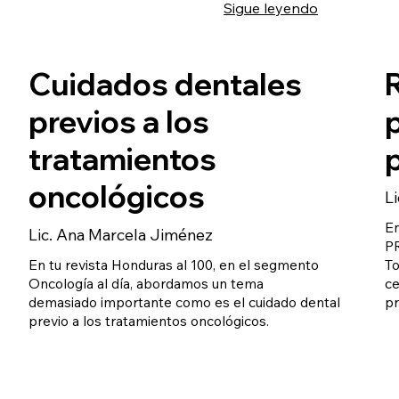
Sigue leyendo
Cuidados dentales
R
previos a los
tratamientos
p
oncológicos
L
En
Lic. Ana Marcela Jiménez
P
En tu revista Honduras al 100, en el segmento
To
Oncología al día, abordamos un tema
ce
demasiado importante como es el cuidado dental
pr
previo a los tratamientos oncológicos.