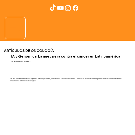
ARTÍCULOS DE ONCOLOGÍA
IA y Genómica: La nueva era contra el cáncer en Latinoamérica
Lic. Ana Marcela Jiménez
En una reciente edición del segmento "Oncología al Día", la Licenciada Ana Marcela Jiménez analizó los avances tecnológicos que están revolucionando el
tratamiento del cáncer en la región.