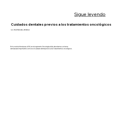
Sigue leyendo
Cuidados dentales previos a los tratamientos oncológicos
Lic. Ana Marcela Jiménez
En tu revista Honduras al 100, en el segmento Oncología al día, abordamos un tema
demasiado importante como es el cuidado dental previo a los tratamientos oncológicos.