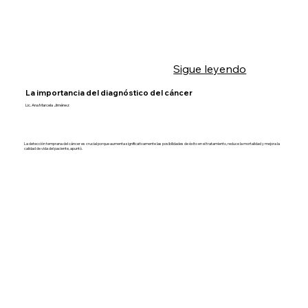
Sigue leyendo
La importancia del diagnóstico del cáncer
Lic. Ana Marcela Jiménez
La detección temprana del cáncer es crucial porque aumenta significativamente las posibilidades de éxito en el tratamiento, reduce la mortalidad y mejora la
calidad de vida del paciente, apuntó.