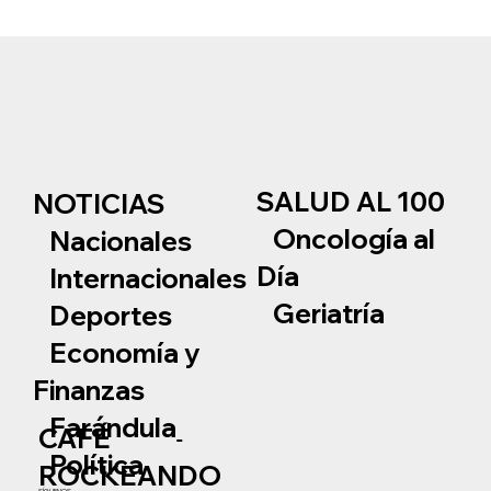
SALUD AL 100
NOTICIAS
Oncología al
Nacionales
Día
Internacionales
Geriatría
Deportes
Economía y
Finanzas
Farándula
CAFÉ
Política
ROCKEANDO