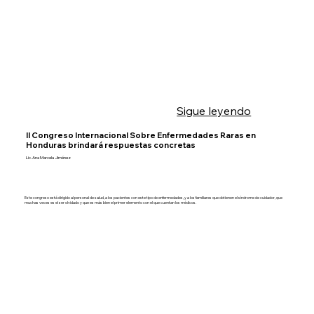
Sigue leyendo
II Congreso Internacional Sobre Enfermedades Raras en
Honduras brindará respuestas concretas
Lic. Ana Marcela Jiménez
Este congreso está dirigido al personal de salud, a los pacientes con este tipo de enfermedades, y a los familiares que obtienen el síndrome de cuidador, que
muchas veces es el ser olvidado y que es más bien el primer elemento con el que cuentan los médicos.