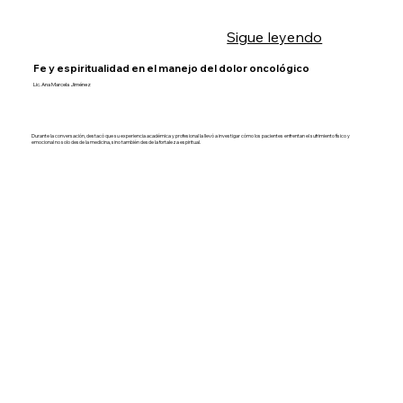
Sigue leyendo
Fe y espiritualidad en el manejo del dolor oncológico
Lic. Ana Marcela Jiménez
Durante la conversación, destacó que su experiencia académica y profesional la llevó a investigar cómo los pacientes enfrentan el sufrimiento físico y
emocional no solo desde la medicina, sino también desde la fortaleza espiritual.