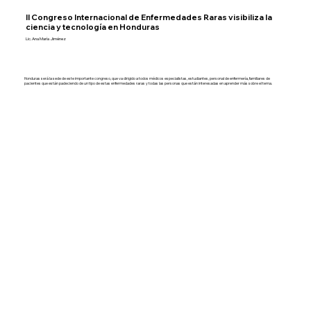
II Congreso Internacional de Enfermedades Raras visibiliza la
ciencia y tecnología en Honduras
Lic. Ana María Jiménez
Honduras será la sede de este importante congreso, que va dirigido a todos médicos especialistas, estudiantes, personal de enfermería, familiares de
pacientes que están padeciendo de un tipo de estas enfermedades raras y todas las personas que están interesadas en aprender más sobre el tema.