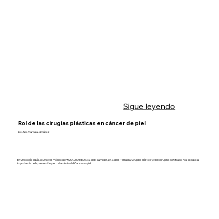
Sigue leyendo
Rol de las cirugías plásticas en cáncer de piel
Lic. Ana Marcela Jiménez
En Oncología al Día, el Director médico de PROSALUD MEDICAL en El Salvador, Dr. Carlos Torruella, Cirujano plástico y Microcirujano certificado, nos expuso la
importancia de la prevención y el tratamiento del Cáncer en piel.