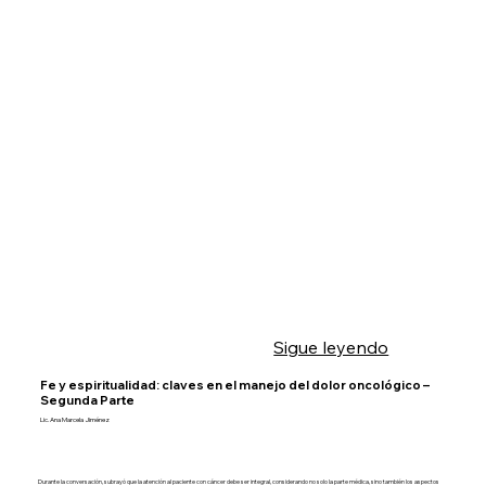
Sigue leyendo
Fe y espiritualidad: claves en el manejo del dolor oncológico –
Segunda Parte
Lic. Ana Marcela Jiménez
Durante la conversación, subrayó que la atención al paciente con cáncer debe ser integral, considerando no solo la parte médica, sino también los aspectos