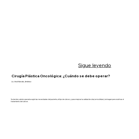
Sigue leyendo
Cirugía Plástica Oncológica: ¿Cuándo se debe operar?
Lic. Ana Marcela Jiménez
Se decide cuándo operarla según las necesidades del paciente, el tipo de cáncer, y para mejorar la calidad de vida, la movilidad y la imagen personal tras el
tratamiento del cáncer.