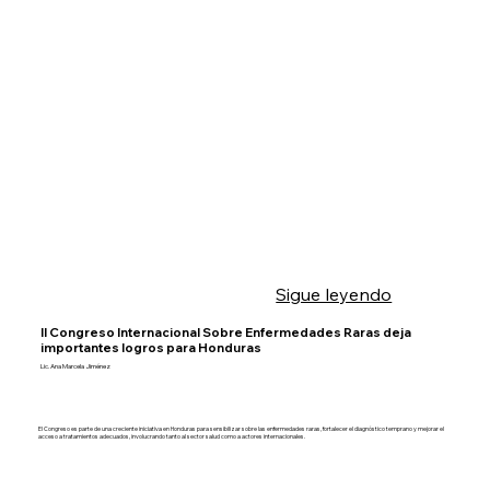
Sigue leyendo
II Congreso Internacional Sobre Enfermedades Raras deja
importantes logros para Honduras
Lic. Ana Marcela Jiménez
El Congreso es parte de una creciente iniciativa en Honduras para sensibilizar sobre las enfermedades raras, fortalecer el diagnóstico temprano y mejorar el
acceso a tratamientos adecuados, involucrando tanto al sector salud como a actores internacionales.