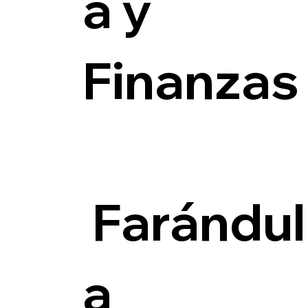
a y
Finanzas
Farándul
a