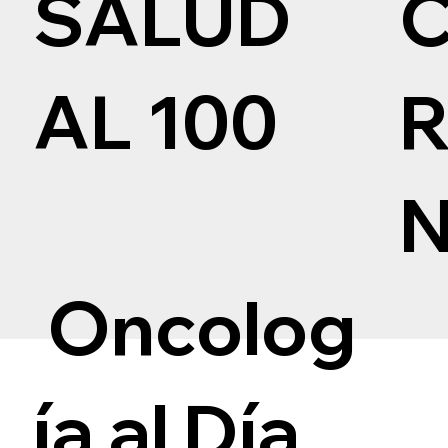
SALUD
AL 100
Oncolog
ía al Día