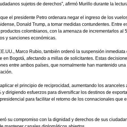
dadanos sujetos de derechos”, afirmó Murillo durante la lectur
e que el presidente Petro ordenara negar el ingreso de los vuelo
unidense, Donald Trump, a tomar medidas contundentes. Entre e
a productos colombianos, con la amenaza de incrementarlos al 
os ​​y sanciones económicas.
 EE.UU., Marco Rubio, también ordenó la suspensión inmediata d
en Bogotá, afectando a millas de solicitantes. Estas decision
iones entre ambos países, que normalmente han mantenido una r
ación.
aplicar el principio de reciprocidad, aumentando los aranceles 
 dirigiendo esfuerzos para diversificar los destinos de expor
presidencial para facilitar el retorno de los connacionales que e
teró su compromiso con la dignidad y derechos de sus ciudada
de mantener canales diplomáticos abiertos.