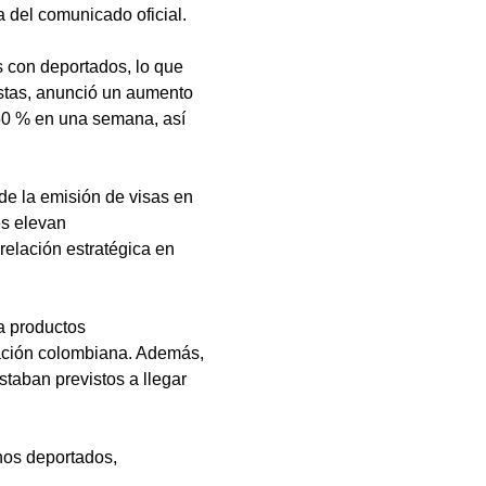
a del comunicado oficial.
s con deportados, lo que 
stas, anunció un aumento 
50 % en una semana, así 
e la emisión de visas en 
es elevan 
elación estratégica en 
a productos 
tación colombiana. Además, 
staban previstos a llegar 
nos deportados, 