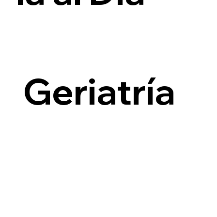
i
Geriatría