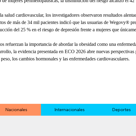
 de mujeres perimenopáusicas, la disminución del riesgo alcanzó el 42
la salud cardiovascular, los investigadores observaron resultados alenta
atos de más de 34 mil pacientes indicó que las usuarias de Wegovy® p
ducción del 25 % en el riesgo de depresión frente a mujeres que únicame
os refuerzan la importancia de abordar la obesidad como una enfermedad
rrollo, la evidencia presentada en ECO 2026 abre nuevas perspectivas p
e peso, los cambios hormonales y las enfermedades cardiovasculares.
Nacionales
Internacionales
Deportes