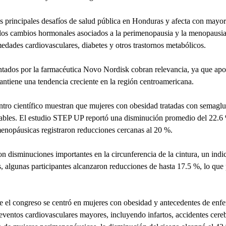
 principales desafíos de salud pública en Honduras y afecta con mayor f
e los cambios hormonales asociados a la perimenopausia y la menopausia
dades cardiovasculares, diabetes y otros trastornos metabólicos.
entados por la farmacéutica Novo Nordisk cobran relevancia, ya que aport
antiene una tendencia creciente en la región centroamericana.
ntro científico muestran que mujeres con obesidad tratadas con semagl
rables. El estudio STEP UP reportó una disminución promedio del 22.6 
enopáusicas registraron reducciones cercanas al 20 %.
n disminuciones importantes en la circunferencia de la cintura, un indica
, algunas participantes alcanzaron reducciones de hasta 17.5 %, lo que p
te el congreso se centró en mujeres con obesidad y antecedentes de enf
e eventos cardiovasculares mayores, incluyendo infartos, accidentes cer