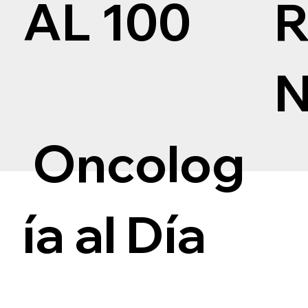
AL 100
Oncolog
ía al Día