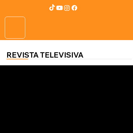
REVISTA TELEVISIVA
Salud al 100
Samaria Mejía
Salud de la piel inicia con limpieza
profunda