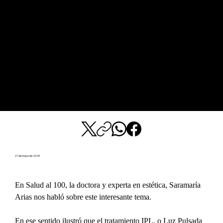
21 de mayo de 2025
En Salud al 100, la doctora y experta en estética, Saramaría 
Arias nos habló sobre este interesante tema.
En ese sentido ilustró que el tratamiento IPL, o Luz Pulsada 