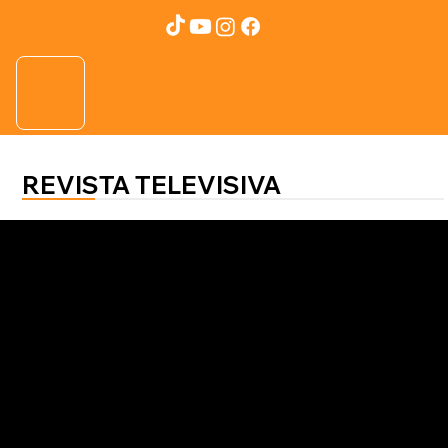
REVISTA TELEVISIVA
SALUD AL 100
Saramaría Arias
¿Qué es el tratamiento IPL y cómo
puede transformar tu piel?