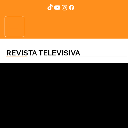
REVISTA TELEVISIVA
SALUD AL 100
Christian Salgado y Germán González
Psicodermatología: las bondades
del abordaje multidisciplinario en el
ámbito de la salud