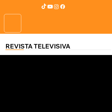
REVISTA TELEVISIVA
SALUD AL 100
Lérida Euceda
Ley del Ritmo