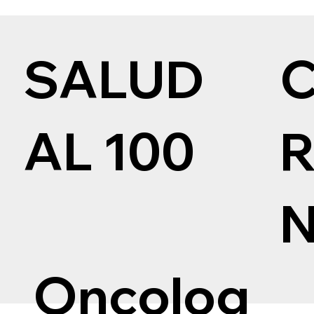
SALUD
AL 100
Oncolog