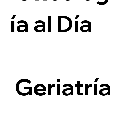
ía al Día
i
Geriatría