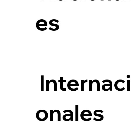
es
Internac
onales