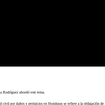
ia Rodríguez abordó este tema.
ad civil por daños y perjuicios en Honduras se refiere a la obligación d