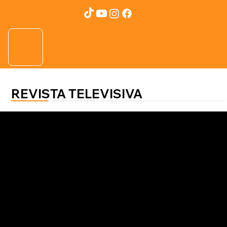
REVISTA TELEVISIVA
Salud al 100
Emmy Jiménez
Especialista destaca importancia
de la salud mental perinatal