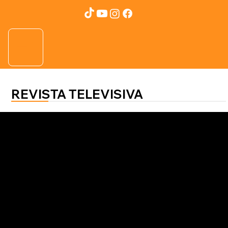
REVISTA TELEVISIVA
Salud al 100
Dra. Giselle Canales
Endodoncia: clave para salvar
dientes afectados