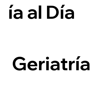
ía al Día
i
Geriatría