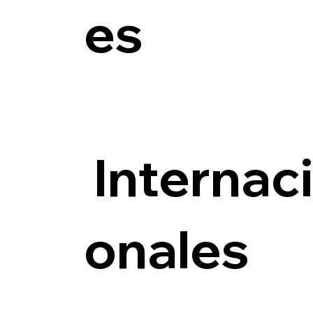
es
Internac
onales