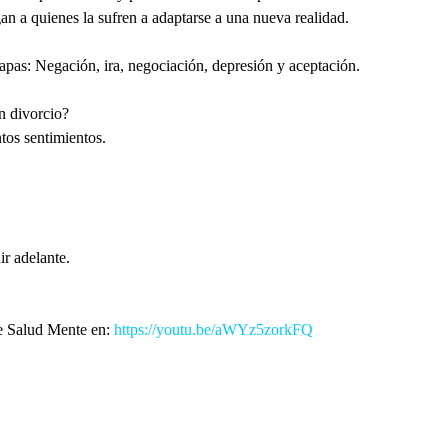
gan a quienes la sufren a adaptarse a una nueva realidad.
apas: Negación, ira, negociación, depresión y aceptación.
n divorcio?
tos sentimientos.
ir adelante.
e Salud Mente en: 
https://youtu.be/aWYz5zorkFQ