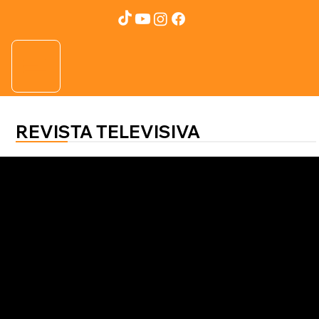
REVISTA TELEVISIVA
SALUD AL 100
Axel Flores
Consumo de Atún y Sardinas La
Sirena durante el embarazo