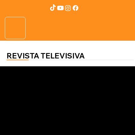
REVISTA TELEVISIVA
Consejo Legal
Denis Díaz
Abogado llama a resaltar el valor
del derecho penal