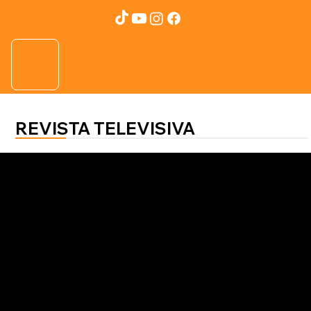
REVISTA TELEVISIVA
AGROFUTURO
Sakata Seed proveyendo genética
en cultivos hortícolas en Honduras