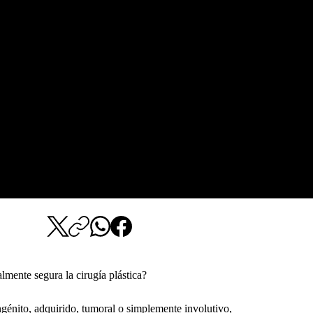
lmente segura la cirugía plástica?
ngénito, adquirido, tumoral o simplemente involutivo, 