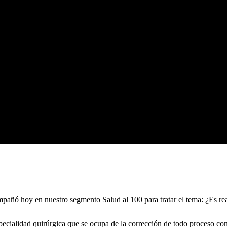
pañó hoy en nuestro segmento Salud al 100 para tratar el tema: ¿Es rea
pecialidad quirúrgica que se ocupa de la corrección de todo proceso co