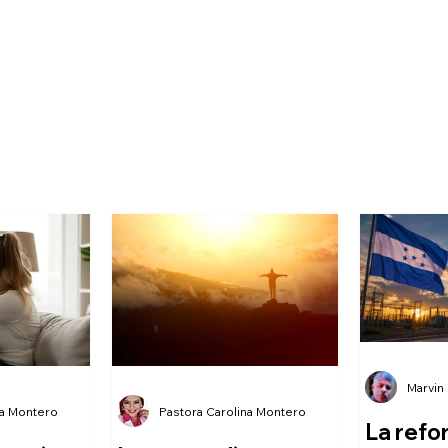
Marvin
na Montero
Pastora Carolina Montero
La refo