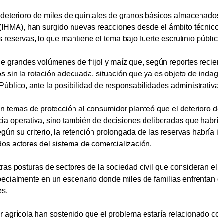
 deterioro de miles de quintales de granos básicos almacenados
IHMA), han surgido nuevas reacciones desde el ámbito técnico 
 reservas, lo que mantiene el tema bajo fuerte escrutinio público
 de grandes volúmenes de frijol y maíz que, según reportes reci
s sin la rotación adecuada, situación que ya es objeto de inda
 Público, ante la posibilidad de responsabilidades administrativ
en temas de protección al consumidor planteó que el deterioro d
a operativa, sino también de decisiones deliberadas que habría
gún su criterio, la retención prolongada de las reservas habría 
dos actores del sistema de comercialización.
as posturas de sectores de la sociedad civil que consideran el
pecialmente en un escenario donde miles de familias enfrentan 
es.
or agrícola han sostenido que el problema estaría relacionado co