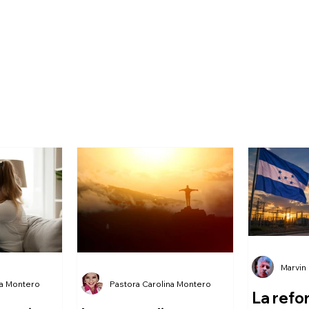
Marvin
na Montero
Pastora Carolina Montero
La refo