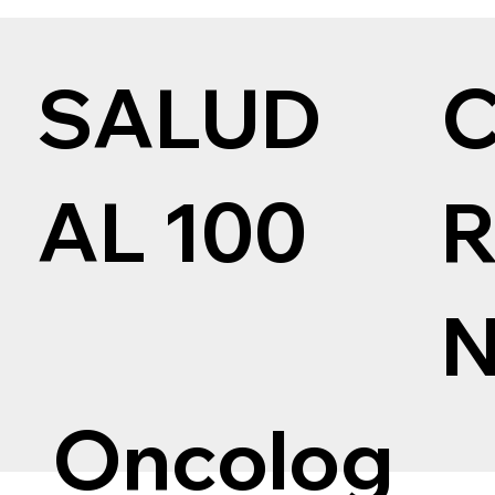
SALUD
AL 100
Oncolog