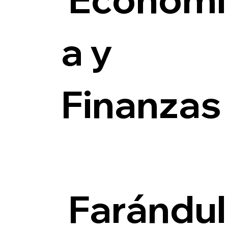
a y
Finanzas
Farándul