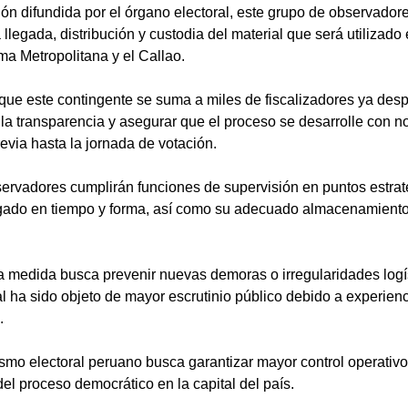
ón difundida por el órgano electoral, este grupo de observador
ta llegada, distribución y custodia del material que será utilizado
ma Metropolitana y el Callao.
que este contingente se suma a miles de fiscalizadores ya desp
r la transparencia y asegurar que el proceso se desarrolle con 
revia hasta la jornada de votación.
ervadores cumplirán funciones de supervisión en puntos estraté
egado en tiempo y forma, así como su adecuado almacenamiento 
 medida busca prevenir nuevas demoras o irregularidades logíst
al ha sido objeto de mayor escrutinio público debido a experien
.
smo electoral peruano busca garantizar mayor control operativo 
el proceso democrático en la capital del país.