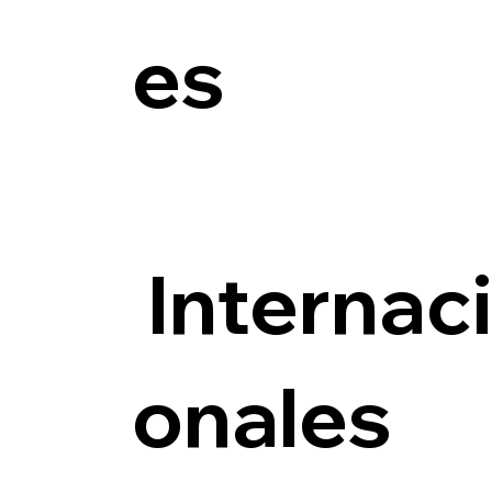
es
Internac
onales