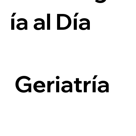
ía al Día
i
Geriatría