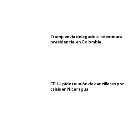
Trump envía delegado a investidura
presidencial en Colombia
EEUU pide reunión de cancilleres por
crisis en Nicaragua