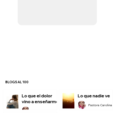
BLOGS AL 100
Lo que el dolor
Lo que nadie ve
vino a enseñarme
P
Pastora Carolina Montero