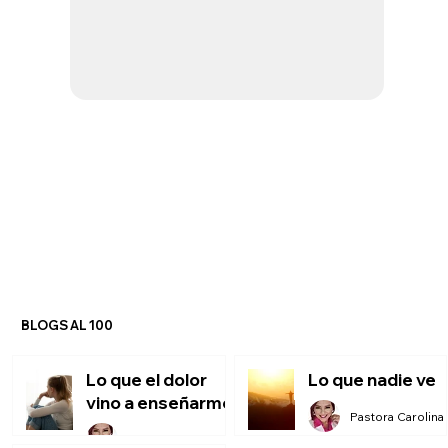
BLOGS AL 100
Lo que el dolor
Lo que nadie ve
vino a enseñarme
P
Pastora Carolina Montero