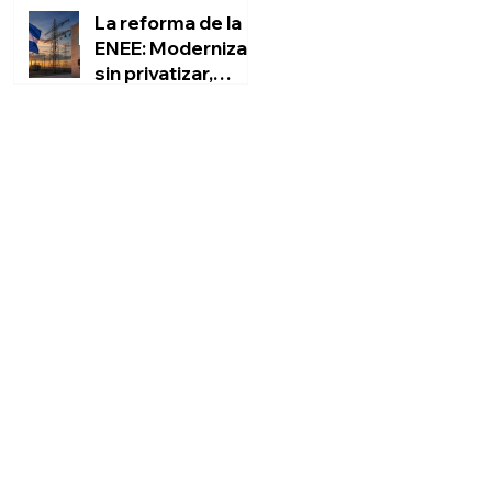
La reforma de la
ENEE: Modernizar
sin privatizar,
rescatar sin
Marvin Ponce Sauceda
engañar al pueblo