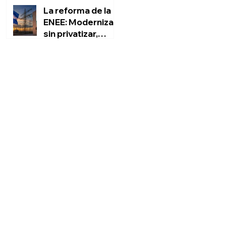
La reforma de la
ENEE: Modernizar
sin privatizar,
rescatar sin
Marvin Ponce Sauceda
engañar al pueblo