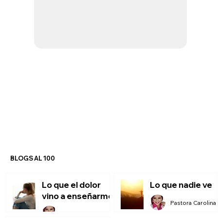
BLOGS AL 100
Lo que el dolor
Lo que nadie ve
vino a enseñarme
P
Pastora Carolina Montero