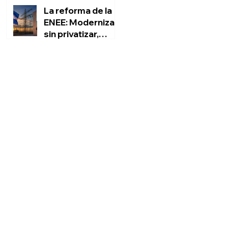
La reforma de la
ENEE: Modernizar
sin privatizar,
rescatar sin
Marvin Ponce Sauceda
engañar al pueblo