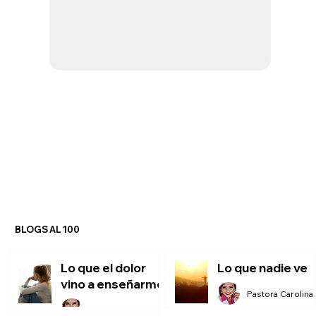
BLOGS AL 100
Lo que el dolor
Lo que nadie ve
vino a enseñarme
P
Pastora Carolina Montero