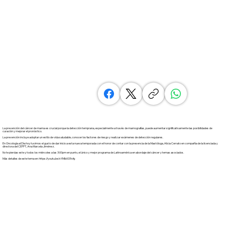
La prevención del cáncer de mama es crucial porque la detección temprana, especialmente a través de mamografías, puede aumentar significativamente las posibilidades de
curación y mejorar el pronóstico.
La prevención incluye adoptar un estilo de vida saludable, conocer los factores de riesgo y realizar exámenes de detección regulares.
En Oncología al Día hoy tuvimos el gusto de dar inicio a esta nueva temporada con el honor de contar con la presencia de la Mastóloga, Alicia Cerrato en compañía de la licenciada y
directora del CEPPT, Ana Marcela Jiménez.
No te pierdas este y todos los miércoles a las 3:00pm en punto, el único y mejor programa de Latinoamérica en abordaje del cáncer y temas asociados.
Más detalles de este tema en:
https://youtu.be/xYMlb0O5vfg