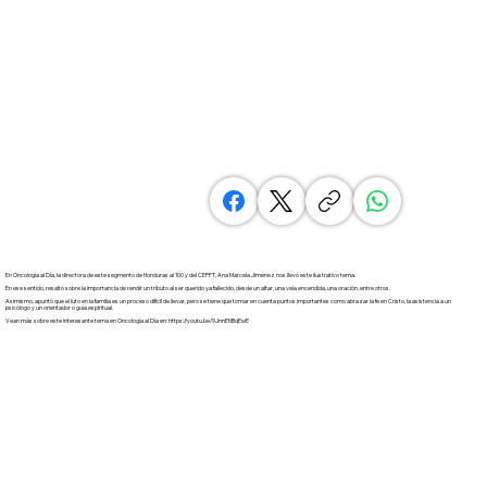
En Oncología al Día, la directora de este segmento de Honduras al 100 y del CEPPT, Ana Marcela Jiménez nos llevó este ilustrativo tema.
En ese sentido, resaltó sobre la importancia de rendir un tributo al ser querido ya fallecido, desde un altar, una vela encendida, una oración, entre otros.
Asimismo, apuntó que el luto en la familia es un proceso difícil de llevar, pero se tiene que tomar en cuenta puntos importantes como abrazar la fe en Cristo, la asistencia a un
psicólogo y un orientador o guía espiritual.
Vean más sobre este interesante tema en Oncología al Día en:
https://youtu.be/9JnnENBqEwE