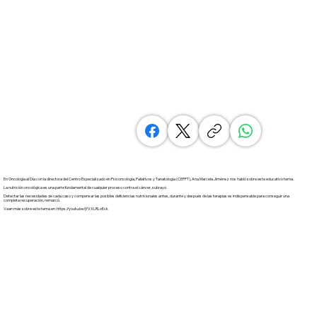
En Oncología al Día con la directora del Centro Especializado en Psiconcología, Paliativos y Tanatología (CEPPT), Ana Marcela Jiménez nos habló sobre este educativo tema.
La nutrición oncológica es una parte fundamental de cualquier proceso contra el cáncer, subrayó.
Detectar las necesidades de cada caso y compensar las posibles deficiencias nutricionales antes, durante y después de las terapias es indispensable para conseguir una
completa recuperación, remarcó.
Vean más sobre este tema en:
https://youtu.be/jYVXLRLoEck