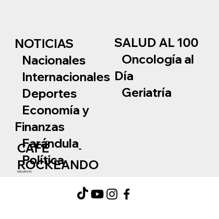
SALUD AL 100
NOTICIAS
Oncología al
Nacionales
Día
Internacionales
Geriatría
Deportes
Economía y
Finanzas
Farándula
CAFÉ
Política
ROCKEANDO
SÍGUENOS