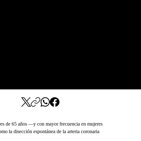
ores de 65 años —y con mayor frecuencia en mujeres
omo la disección espontánea de la arteria coronaria 