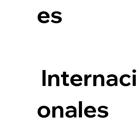
es
Internac
onales