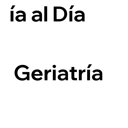
ía al Día
i
Geriatría