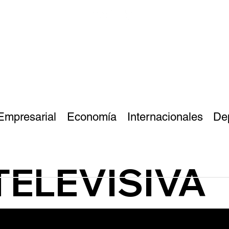
Empresarial
Economía
Internacionales
De
TELEVISIVA
ZafireLabs