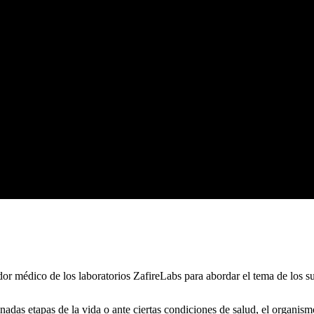
dor médico de los laboratorios ZafireLabs para abordar el tema de los s
nadas etapas de la vida o ante ciertas condiciones de salud, el organism