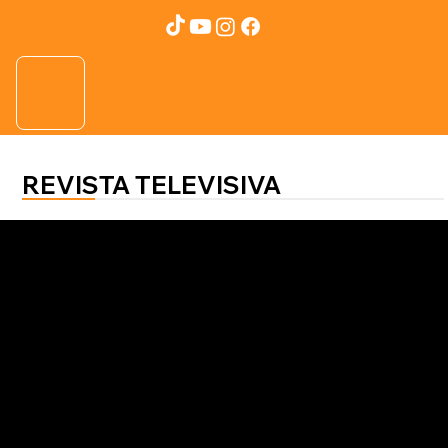
REVISTA TELEVISIVA
AGROFUTURO HN
Honduras impulsa cultivos no
tradicionales como motor
económico y sostenible