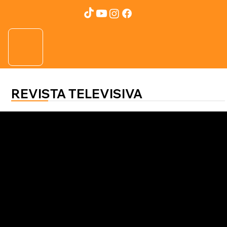
REVISTA TELEVISIVA
SALUD AL 100
Fabiana Cremer
Caminar 30 minutos al día fortalece
cuerpo y mente