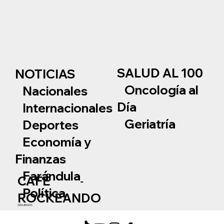
SALUD AL 100
NOTICIAS
Oncología al
Nacionales
Día
Internacionales
Geriatría
Deportes
Economía y
Finanzas
Farándula
CAFÉ
Política
ROCKEANDO
SÍGUENOS