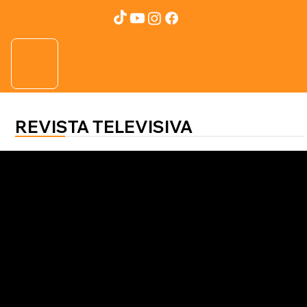
REVISTA TELEVISIVA
Salud al 100
Rafael Amador - Sexólogo
Bajo deseo sexual: especialista
explica causas, mitos y soluciones