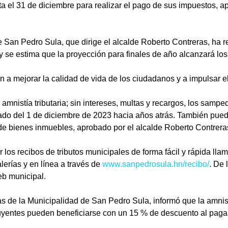
a el 31 de diciembre para realizar el pago de sus impuestos, ap
de San Pedro Sula, que dirige el alcalde Roberto Contreras, ha 
 y se estima que la proyección para finales de año alcanzará lo
 a mejorar la calidad de vida de los ciudadanos y a impulsar el
amnistía tributaria; sin intereses, multas y recargos, los sampe
ado del 1 de diciembre de 2023 hacia años atrás. También pue
e bienes inmuebles, aprobado por el alcalde Roberto Contreras
los recibos de tributos municipales de forma fácil y rápida ll
erías y en línea a través de 
www.sanpedrosula.hn/recibo/
. De 
eb municipal.
 de la Municipalidad de San Pedro Sula, informó que la amnist
uyentes pueden beneficiarse con un 15 % de descuento al paga