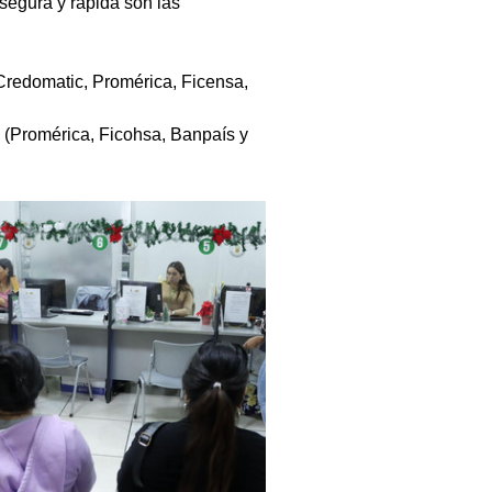
segura y rápida son las 
Credomatic, Promérica, Ficensa, 
o (Promérica, Ficohsa, Banpaís y 