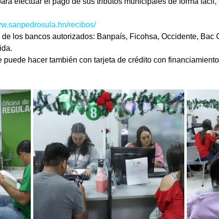
ra efectuar el pago de sus tributos municipales de forma fácil, 
w.sanpedrosula.hn/recibos/
as de los bancos autorizados: Banpaís, Ficohsa, Occidente, Bac 
ida.
e puede hacer también con tarjeta de crédito con financiamient