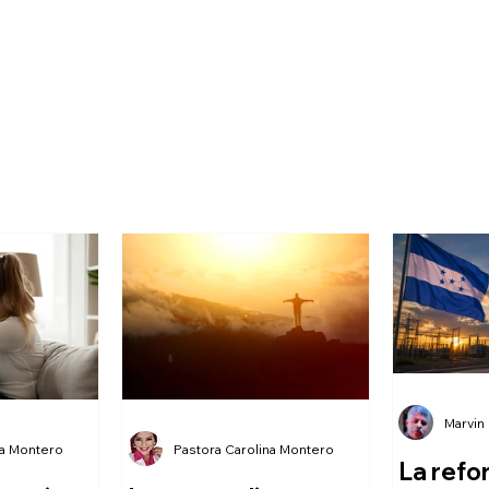
Marvin
na Montero
Pastora Carolina Montero
La refo