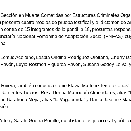
 Sección en Muerte Cometidas por Estructuras Criminales Organ
presenta cuatro medios de prueba testifical y el dictamen de a
o en contra de 15 integrantes de la pandilla 18, presuntas respo
enciaría Nacional Femenina de Adaptación Social (PNFAS), cuy
ana.
 Lemus Aceituno, Lesbia Ondina Rodríguez Orellana, Cherry Da
 Pavón, Leyla Rosmeri Figueroa Pavón, Susana Godoy Leiva, y 
s Rivera, también conocida como Flavia Marlene Tercero, alias
 Barrientos Turcios, Rosa Bertha Marroquín Almendares, alias “
nn Barahona Mejía, alias “la Vagabunda” y Dania Jakeline Marad
sión.
leny Sarahi Guerra Portillo; no obstante, el juicio oral y públic