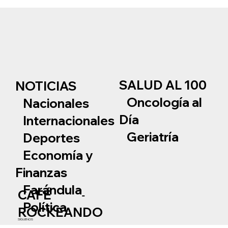
SALUD AL 100
NOTICIAS
Oncología al
Nacionales
Día
Internacionales
Geriatría
Deportes
Economía y
Finanzas
Farándula
CAFÉ
Política
ROCKEANDO
SÍGUENOS