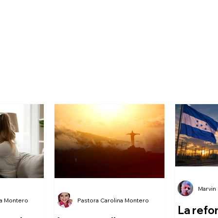
Marvin
na Montero
Pastora Carolina Montero
La refo