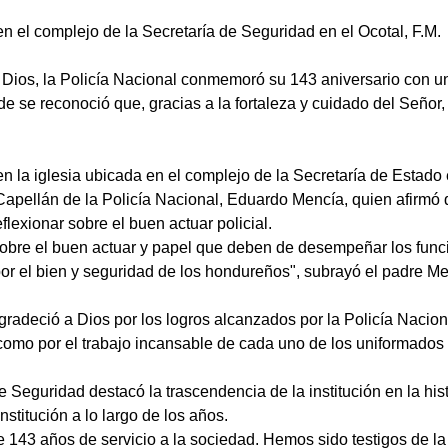
en el complejo de la Secretaría de Seguridad en el Ocotal, F.M.
n Dios, la Policía Nacional conmemoró su 143 aniversario con u
 se reconoció que, gracias a la fortaleza y cuidado del Señor, la
en la iglesia ubicada en el complejo de la Secretaría de Estad
l Capellán de la Policía Nacional, Eduardo Mencía, quien afirmó
eflexionar sobre el buen actuar policial.
obre el buen actuar y papel que deben de desempeñar los funcion
por el bien y seguridad de los hondureños", subrayó el padre Men
gradeció a Dios por los logros alcanzados por la Policía Naciona
como por el trabajo incansable de cada uno de los uniformados 
e Seguridad destacó la trascendencia de la institución en la his
stitución a lo largo de los años.
3 años de servicio a la sociedad. Hemos sido testigos de la e