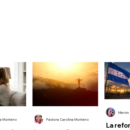
Marvin
na Montero
Pastora Carolina Montero
La refo