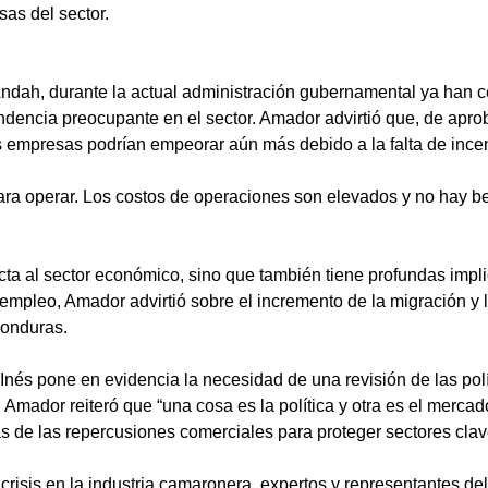
as del sector.
ndah, durante la actual administración gubernamental ya han 
ndencia preocupante en el sector. Amador advirtió que, de apro
as empresas podrían empeorar aún más debido a la falta de incen
ra operar. Los costos de operaciones son elevados y no hay ben
ecta al sector económico, sino que también tiene profundas imp
pleo, Amador advirtió sobre el incremento de la migración y la
Honduras.
Inés pone en evidencia la necesidad de una revisión de las polí
 Amador reiteró que “una cosa es la política y otra es el mercad
as de las repercusiones comerciales para proteger sectores clav
crisis en la industria camaronera, expertos y representantes del