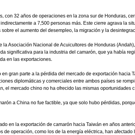
, con 32 años de operaciones en la zona sur de Honduras, cerr
 indirectamente a 7,500 personas más. Este cierre agrava la sit
sobre el aumento del desempleo, la migración y la desintegració
de la Asociación Nacional de Acuicultores de Honduras (Andah),
da significativa para la industria del camarón, que ya había reg
ída en las exportaciones.
do en gran parte a la pérdida del mercado de exportación hacia 
aciones diplomáticas y comerciales entre ambos países se rom
án, el mercado chino no ha ofrecido las mismas oportunidades c
arón a China no fue factible, ya que solo hubo pérdidas, porqu
ado en la exportación de camarón hacia Taiwán en años anterior
tos de operación, como los de la energía eléctrica, han afectado 