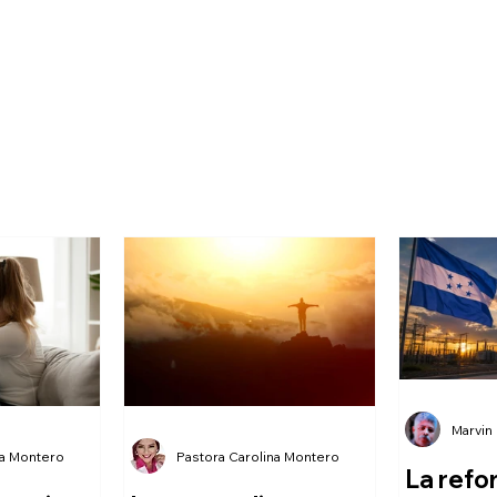
Marvin
na Montero
Pastora Carolina Montero
La refo