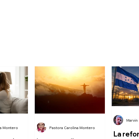
Marvin
na Montero
Pastora Carolina Montero
La refo