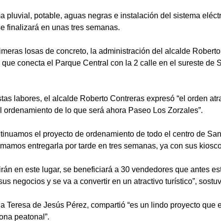
a pluvial, potable, aguas negras e instalación del sistema eléct
 se finalizará en unas tres semanas.
imeras losas de concreto, la administración del alcalde Robert
 que conecta el Parque Central con la 2 calle en el sureste de 
stas labores, el alcalde Roberto Contreras expresó “el orden atr
el ordenamiento de lo que será ahora Paseo Los Zorzales”.
ntinuamos el proyecto de ordenamiento de todo el centro de Sa
timamos entregarla por tarde en tres semanas, ya con sus kiosco
rán en este lugar, se beneficiará a 30 vendedores que antes es
s negocios y se va a convertir en un atractivo turístico”, sostuvo
 Teresa de Jesús Pérez, compartió “es un lindo proyecto que 
ona peatonal”.