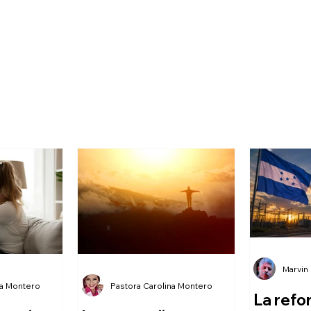
Marvin
na Montero
Pastora Carolina Montero
La refo