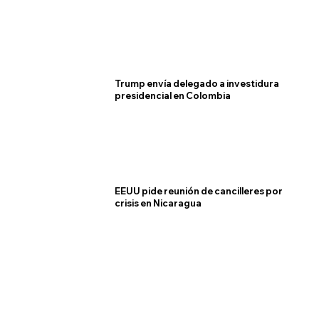
Trump envía delegado a investidura
presidencial en Colombia
EEUU pide reunión de cancilleres por
crisis en Nicaragua